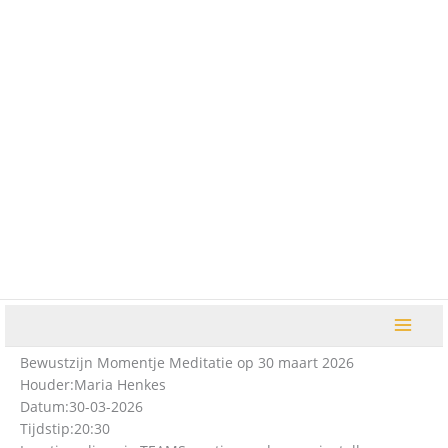
Ga
naar
de
inhoud
Bewustzijn Momentje Meditatie op 30 maart 2026
Houder:
Maria Henkes
Datum:
30-03-2026
Tijdstip:
20:30