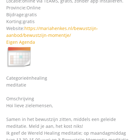
Locatie:
online via TEAMS, gratis, zonder app installeren.
Provincie:
Online
Bijdrage:
gratis
Korting:
gratis
Website:
https://mariahenkes.nl/bewustzijn-
aanbod/bewustzijn-momentje/
Eigen Agenda
Categorieën
healing
meditatie
Omschrijving
Hoi lieve zielemensen,
Samen in het bewustzijn zitten, middels een geleide
meditatie. Meld je aan, het kost niks!
Ik geef de Wereld Healing meditatie; op maandagmiddag
(van 13.30-15.00 uur) en 't Bewustzijn Momentje meditatie