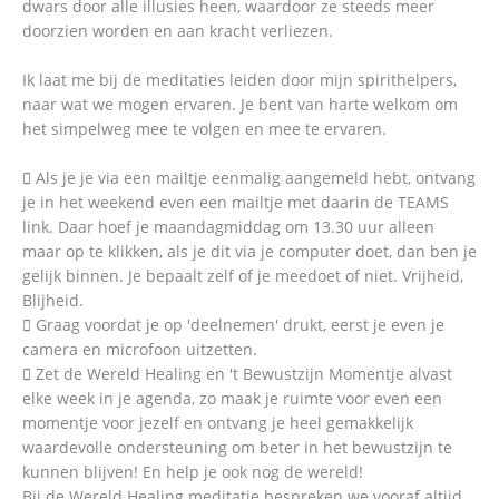
dwars door alle illusies heen, waardoor ze steeds meer
doorzien worden en aan kracht verliezen.
Ik laat me bij de meditaties leiden door mijn spirithelpers,
naar wat we mogen ervaren. Je bent van harte welkom om
het simpelweg mee te volgen en mee te ervaren.
 Als je je via een mailtje eenmalig aangemeld hebt, ontvang
je in het weekend even een mailtje met daarin de TEAMS
link. Daar hoef je maandagmiddag om 13.30 uur alleen
maar op te klikken, als je dit via je computer doet, dan ben je
gelijk binnen. Je bepaalt zelf of je meedoet of niet. Vrijheid,
Blijheid.
 Graag voordat je op 'deelnemen' drukt, eerst je even je
camera en microfoon uitzetten.
 Zet de Wereld Healing en 't Bewustzijn Momentje alvast
elke week in je agenda, zo maak je ruimte voor even een
momentje voor jezelf en ontvang je heel gemakkelijk
waardevolle ondersteuning om beter in het bewustzijn te
kunnen blijven! En help je ook nog de wereld!
Bij de Wereld Healing meditatie bespreken we vooraf altijd