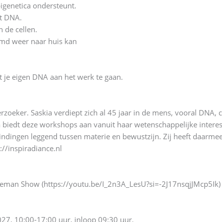
pigenetica ondersteunt.
et DNA.
 de cellen.
rmd weer naar huis kan
 je eigen DNA aan het werk te gaan.
zoeker. Saskia verdiept zich al 45 jaar in de mens, vooral DNA, c
a biedt deze workshops aan vanuit haar wetenschappelijke interes
indingen leggend tussen materie en bewustzijn. Zij heeft daarmee
://inspiradiance.nl
ueman Show (https://youtu.be/I_2n3A_LesU?si=-2J17nsqjJMcp5Ik) 
027, 10:00-17:00 uur, inloop 09:30 uur.