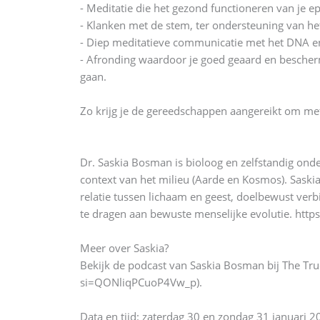
- Meditatie die het gezond functioneren van je e
- Klanken met de stem, ter ondersteuning van h
- Diep meditatieve communicatie met het DNA en
- Afronding waardoor je goed geaard en besche
gaan.
Zo krijg je de gereedschappen aangereikt om met
Dr. Saskia Bosman is bioloog en zelfstandig onder
context van het milieu (Aarde en Kosmos). Saski
relatie tussen lichaam en geest, doelbewust verb
te dragen aan bewuste menselijke evolutie. https
Meer over Saskia?
Bekijk de podcast van Saskia Bosman bij The Tr
si=QONliqPCuoP4Vw_p).
Data en tijd: zaterdag 30 en zondag 31 januari 2