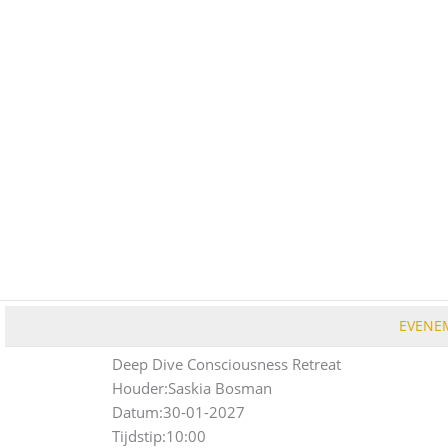
Ga
naar
de
inhoud
EVENE
Deep Dive Consciousness Retreat
Houder:
Saskia Bosman
Datum:
30-01-2027
Tijdstip:
10:00