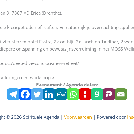
an 9, 7887 VD Erica (Drenthe).
 kleurpotloden of -stiften. En natuurlijk je overnachtingsspulle
t vier sterren hotel Esstra, 2x ontbijt, 2x lunch en 1x diner, 2 w
 diepere ontspanning en bewustzijnsverruiming in het MOSS Welln
oduct/deep-dive-conciousness-retreat/
vacy-lezingen-en-workshops/
Evenement / Agenda delen:
ght © 2026 Spirituele Agenda |
Voorwaarden
| Powered door
Ins