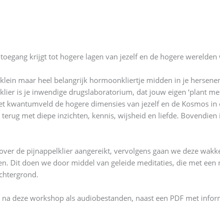
 toegang krijgt tot hogere lagen van jezelf en de hogere werelden
epklein maar heel belangrijk hormoonkliertje midden in je hersenen
ier is je inwendige drugslaboratorium, dat jouw eigen ‘plant me
het kwantumveld de hogere dimensies van jezelf en de Kosmos in
 terug met diepe inzichten, kennis, wijsheid en liefde. Bovendien 
ver de pijnappelklier aangereikt, vervolgens gaan we deze wakke
. Dit doen we door middel van geleide meditaties, die met een 
chtergrond.
a deze workshop als audiobestanden, naast een PDF met informa