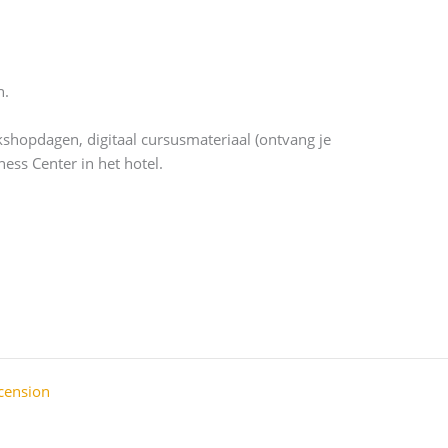
n.
orkshopdagen, digitaal cursusmateriaal (ontvang je
ess Center in het hotel.
cension