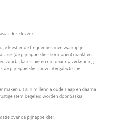
 waar deze leven?
. Je kiest er de frequenties mee waarop je
dicine’ (de pijnappelklier-hormonen) maakt en
 en voorbij kan schieten om daar op verkenning
is de pijnappelklier jouw intergalactische
r maken uit zijn millennia oude slaap en daarna
rustige stem begeleid worden door Saskia
tie over de pijnappelklier.