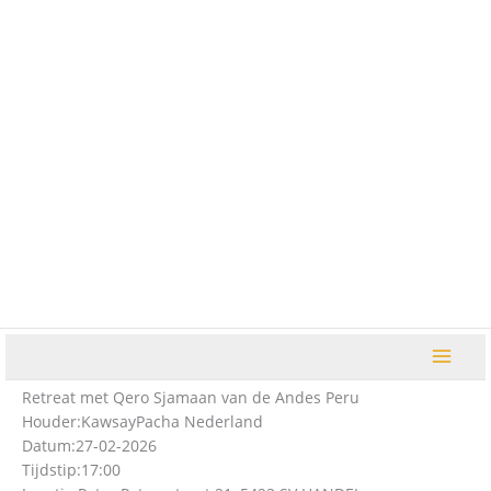
Ga
naar
de
inhoud
Retreat met Qero Sjamaan van de Andes Peru
Houder:
KawsayPacha Nederland
Datum:
27-02-2026
Tijdstip:
17:00