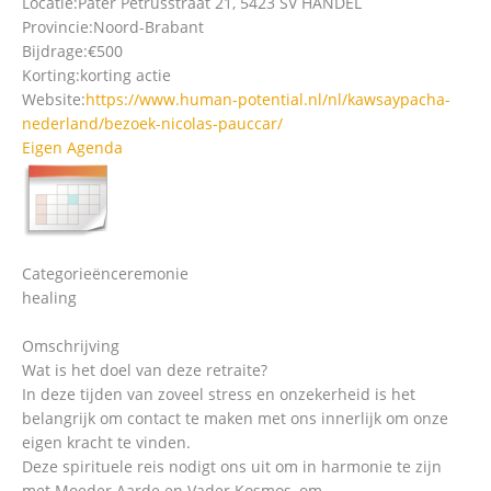
Locatie:
Pater Petrusstraat 21, 5423 SV HANDEL
Provincie:
Noord-Brabant
Bijdrage:
€500
Korting:
korting actie
Website:
https://www.human-potential.nl/nl/kawsaypacha-
nederland/bezoek-nicolas-pauccar/
Eigen Agenda
Categorieën
ceremonie
healing
Omschrijving
Wat is het doel van deze retraite?
In deze tijden van zoveel stress en onzekerheid is het
belangrijk om contact te maken met ons innerlijk om onze
eigen kracht te vinden.
Deze spirituele reis nodigt ons uit om in harmonie te zijn
met Moeder Aarde en Vader Kosmos, om