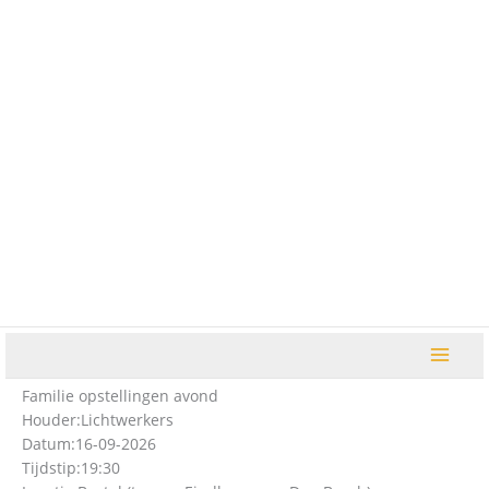
Ga
naar
de
inhoud
Familie opstellingen avond
Houder:
Lichtwerkers
Datum:
16-09-2026
Tijdstip:
19:30