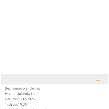
Ga
naar
de
inhoud
Bezinningswandeling
Houder:
Jolanda Kluft
Datum:
21-02-2026
Tijdstip:
10:30