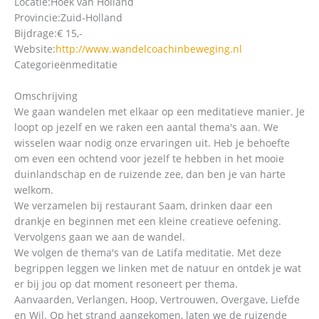
Locatie:
Hoek van Holland
Provincie:
Zuid-Holland
Bijdrage:
€ 15,-
Website:
http://www.wandelcoachinbeweging.nl
Categorieën
meditatie
Omschrijving
We gaan wandelen met elkaar op een meditatieve manier. Je
loopt op jezelf en we raken een aantal thema's aan. We
wisselen waar nodig onze ervaringen uit. Heb je behoefte
om even een ochtend voor jezelf te hebben in het mooie
duinlandschap en de ruizende zee, dan ben je van harte
welkom.
We verzamelen bij restaurant Saam, drinken daar een
drankje en beginnen met een kleine creatieve oefening.
Vervolgens gaan we aan de wandel.
We volgen de thema's van de Latifa meditatie. Met deze
begrippen leggen we linken met de natuur en ontdek je wat
er bij jou op dat moment resoneert per thema.
Aanvaarden, Verlangen, Hoop, Vertrouwen, Overgave, Liefde
en Wil. Op het strand aangekomen, laten we de ruizende