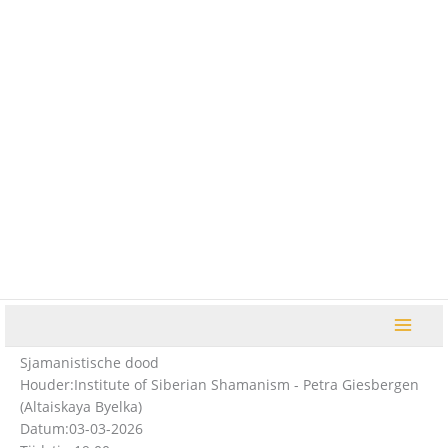
Ga
naar
de
inhoud
Sjamanistische dood
Houder:
Institute of Siberian Shamanism - Petra Giesbergen
(Altaiskaya Byelka)
Datum:
03-03-2026