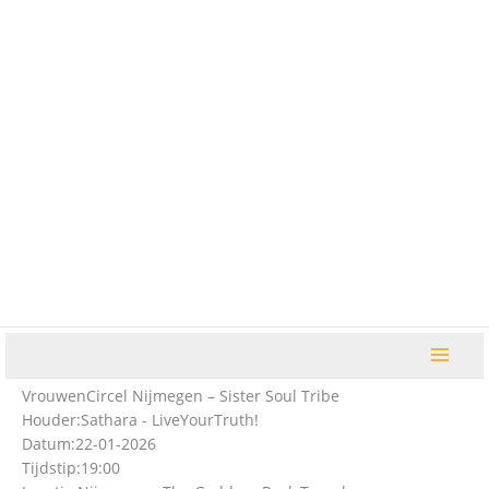
Ga
naar
de
inhoud
VrouwenCircel Nijmegen – Sister Soul Tribe
Houder:
Sathara - LiveYourTruth!
Datum:
22-01-2026
Tijdstip:
19:00