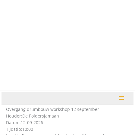
Ga
naar
de
inhoud
Overgang drumbouw workshop 12 september
Houder:
De Poldersjamaan
Datum:
12-09-2026
Tijdstip:
10:00