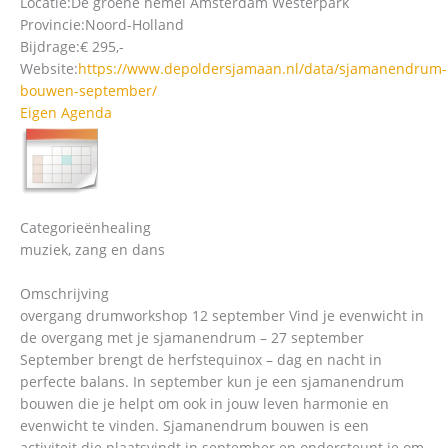
Locatie:
De groene hemel Amsterdam Westerpark
Provincie:
Noord-Holland
Bijdrage:
€ 295,-
Website:
https://www.depoldersjamaan.nl/data/sjamanendrum-
bouwen-september/
Eigen Agenda
Categorieën
healing
muziek, zang en dans
Omschrijving
overgang drumworkshop 12 september Vind je evenwicht in
de overgang met je sjamanendrum – 27 september
September brengt de herfstequinox – dag en nacht in
perfecte balans. In september kun je een sjamanendrum
bouwen die je helpt om ook in jouw leven harmonie en
evenwicht te vinden. Sjamanendrum bouwen is een
activiteit die plaatsvindt in september en ondersteunt je om