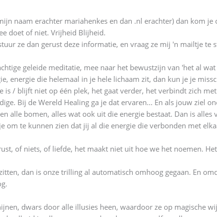
mijn naam erachter mariahenkes en dan .nl erachter) dan kom je op
e doet of niet. Vrijheid Blijheid.
uur ze dan gerust deze informatie, en vraag ze mij 'n mailtje te s
tige geleide meditatie, mee naar het bewustzijn van 'het al wat is'
rgie, energie die helemaal in je hele lichaam zit, dan kun je je mis
is / blijft niet op één plek, het gaat verder, het verbindt zich me
ige. Bij de Wereld Healing ga je dat ervaren... En als jouw ziel one
, en alle bomen, alles wat ook uit die energie bestaat. Dan is alle
je om te kunnen zien dat jij al die energie die verbonden met elkaa
ust, of niets, of liefde, het maakt niet uit hoe we het noemen. H
' zitten, dan is onze trilling al automatisch omhoog gegaan. En omd
og.
hijnen, dwars door alle illusies heen, waardoor ze op magische w