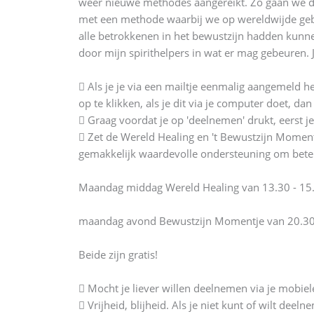
weer nieuwe methodes aangereikt. Zo gaan we de
met een methode waarbij we op wereldwijde gebe
alle betrokkenen in het bewustzijn hadden kunnen 
door mijn spirithelpers in wat er mag gebeuren
 Als je je via een mailtje eenmalig aangemeld 
op te klikken, als je dit via je computer doet, dan 
 Graag voordat je op 'deelnemen' drukt, eerst j
 Zet de Wereld Healing en 't Bewustzijn Moment
gemakkelijk waardevolle ondersteuning om beter 
Maandag middag Wereld Healing van 13.30 - 15.
maandag avond Bewustzijn Momentje van 20.30 
Beide zijn gratis!
 Mocht je liever willen deelnemen via je mobiel
 Vrijheid, blijheid. Als je niet kunt of wilt de