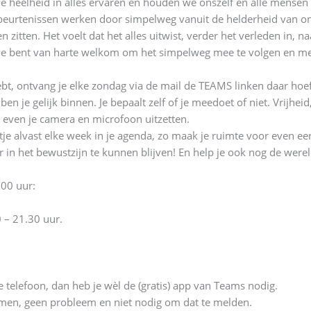
 heelheid in alles ervaren en houden we onszelf en alle mensen
urtenissen werken door simpelweg vanuit de helderheid van ons
zitten. Het voelt dat het alles uitwist, verder het verleden in, n
. Je bent van harte welkom om het simpelweg mee te volgen en me
hebt, ontvang je elke zondag via de mail de TEAMS linken daar 
ben je gelijk binnen. Je bepaalt zelf of je meedoet of niet. Vrijheid,
e even je camera en microfoon uitzetten.
je alvast elke week in je agenda, zo maak je ruimte voor even ee
in het bewustzijn te kunnen blijven! En help je ook nog de werel
00 uur:
– 21.30 uur.
e telefoon, dan heb je wèl de (gratis) app van Teams nodig.
elnemen, geen probleem en niet nodig om dat te melden.