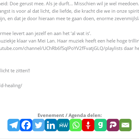
heid: Doe gerust mee. Als je durft... Misschien wil je wel meedoen.
is voor al dat licht, die liefde, die kracht die we in onze spirit 
at zijn, en dat je door hieraan mee te gaan doen, enorme zevenmijls
mee levert aan jezelf en aan het ‘al wat is’.
muziekje klaar van Mei Lan. Haar muziek heeft een hele hoge trill
youtube.com/channel/UChRb6fSqIPoYV2fFvatjGLQ/playlists daar heb
cht te zitten!!
d-healing/
Evenement / Agenda delen: