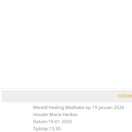
Ga
naar
de
inhoud
EVENE
Wereld Healing Meditatie op 19 januari 2026
Houder:
Maria Henkes
Datum:
19-01-2026
Tijdstip:
13:30