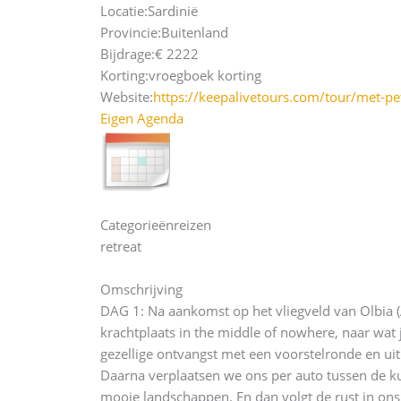
Locatie:
Sardinië
Provincie:
Buitenland
Bijdrage:
€ 2222
Korting:
vroegboek korting
Website:
https://keepalivetours.com/tour/met-pe
Eigen Agenda
Categorieën
reizen
retreat
Omschrijving
DAG 1: Na aankomst op het vliegveld van Olbia (
krachtplaats in the middle of nowhere, naar wa
gezellige ontvangst met een voorstelronde en u
Daarna verplaatsen we ons per auto tussen de kur
mooie landschappen. En dan volgt de rust in ons