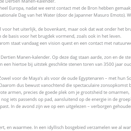
 de Dertien Manen-kalender.
el Europa, nadat we eerst contact met de Bron hebben gemaakt, ook
ternationale Dag van het Water (door de Japanner Masuro Emoto)
el voor het uiterlijk, de bovenkant, maar ook dat wat onder het b
n de basis voor het brugdek vormend, zoals ook in het leven.
arom staat vandaag een vision quest en een contact met natuurw
 Dertien Manen-kalender. Op deze dag staan aarde, zon en de ster S
 een hiertoe bij uitstek geschikte stenen toren van 3500 jaar o
 Zowel voor de Maya’s als voor de oude Egyptenaren – met hun S
r. Daarom dus bewust vanochtend die spectaculaire zonsopkomst 
ote armen, precies de goede plek om je grootsheid te omarmen, 
og iets passends op pad, aansluitend op de energie in de groep? 
 past. In de avond zijn we op een uitgelezen – verborgen gehoude
rt, en waarmee. In een idyllisch bosgebied verzamelen we al wan