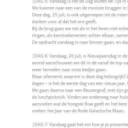
|DAG 5: Vandaag is het de Dag Buiten de Tijd in
We kuieren naar een van de mooiste bruggen in he
Deze dag, 25 juli, is ook uitgeroepen tot de in
danken voor al dat het ons geeft.
Bij de brug gaan we net als in het leven niet enk
ringen, als kenniselementen achter elkaar, same
De opdracht vandaag is naar binnen gaan, en da
|DAG 6: Vandaag, 26 juli, is Nieuwjaarsdag in de
avond aanschouwen we dit in de vanaf de top van
weer tevreden naar onze bedjes gaan.
Maar allereerst: waarom is deze dag belangrijk?
dagen – is het de eerste dag van een nieuw jaa
We gaan daarna naar een Reuzengraf, met zijn gr
de lunchpicknick. Vinden we onderweg naar huis n
aanvoelen wat de hoogste flow geeft en het best
voelen: het Jaar van de Rode Galactische Maan.
|DAG 7: Vandaag gaat het om hoe je je presentee