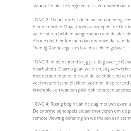
slapen. En niet te vergeten: er is een zwembad,
|DAG 2: Na het ontbijt doen we een openingscer
hier de dertien Maya-tonen aanroepen, de Derti
we de steun hebben aangeroepen van de vier ele
Als we niet hier lunchen dan doen we dat aan de
Twintig Zonnezegels m.b.v. muziek en gebaar.
|DAG 3: In de ochtend krijg je uitleg over je Gala
daarbuiten). Daarna gaan we dit rustig verwerk
met dertien manen, die van de kalender, nu verri
veel metaforische plekken, vormen, inspirerend av
krachtplek en wát een plek ook voor een ademc
|DAG 4: Rustig begin van de dag met wat extra ui
De enorme pijnappels aldaar motiveren om de pij
remote viewing oefening en we maken een sterren