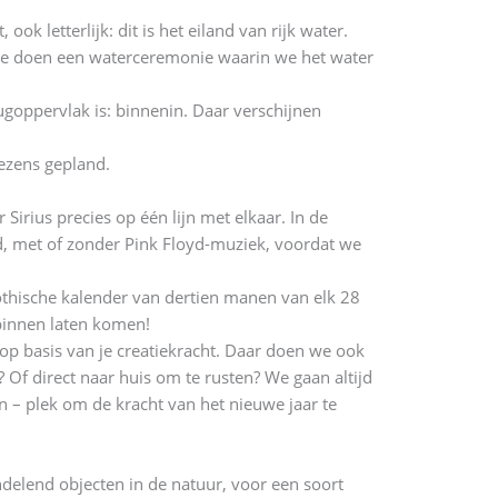
 letterlijk: dit is het eiland van rijk water.
. We doen een waterceremonie waarin we het water
rugoppervlak is: binnenin. Daar verschijnen
ezens gepland.
irius precies op één lijn met elkaar. In de
ud, met of zonder Pink Floyd-muziek, voordat we
othische kalender van dertien manen van elk 28
binnen laten komen!
op basis van je creatiekracht. Daar doen we ook
Of direct naar huis om te rusten? We gaan altijd
n – plek om de kracht van het nieuwe jaar te
delend objecten in de natuur, voor een soort