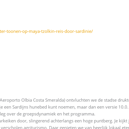
ter-toonen-op-maya-tzolkin-reis-door-sardinie/
Aeroporto Olbia Costa Smeralda) ontvluchten we de stadse drukte
t je een Sardijns hunebed kunt noemen, maar dan een versie 10.
itleg over de groepsdynamiek en het programma.
keiken door, slingerend achterlangs een hoge puntberg. Je kijkt j
 verscholen agriturismo. Daar genieten we van heerlijk lokaal et