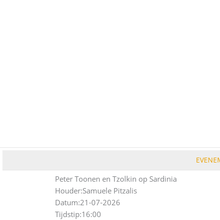
Ga
naar
de
inhoud
EVENE
Peter Toonen en Tzolkin op Sardinia
Houder:
Samuele Pitzalis
Datum:
21-07-2026
Tijdstip:
16:00