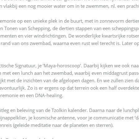
 en vlakbij een nog mooier water om in te zwemmen, nl. een prach
emonie op een unieke plek in de buurt, met in zonnevorm dertien
en Tonen van Schepping, de dertien stappen van een scheppings
menten en vier windrichtingen. De wonderlijke kwartsrijke rotse
 rand van ons zwembad, waarna even rust wel terecht is. Later 
ctische Signatuur, je ‘Maya-horoscoop’. Daarbij kijken we ook naar 
en met een lunch aan het zwembad, waarbij even middagrust pass
jkt met de inzichten van de afgelopen dagen. En we zullen zien da
ontuurlijk. Zo is er ergens op dat terrein ook een half overdekte
eremonie en een DNA-healing.
tleg en beleving van de Tzolkin kalender. Daarna naar de lunchpl
nappelklier, je kosmische antenne, voor je communicatie met ‘d
reis (geleide meditatie naar de planeten en sterren).