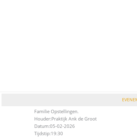
Ga
naar
de
inhoud
EVENE
Familie Opstellingen.
Houder:
Praktijk Ank de Groot
Datum:
05-02-2026
Tijdstip:
19:30