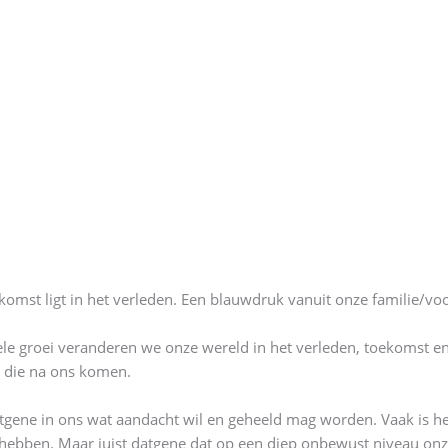
mst ligt in het verleden. Een blauwdruk vanuit onze familie/voo
ele groei veranderen we onze wereld in het verleden, toekomst en
e die na ons komen.
tgene in ons wat aandacht wil en geheeld mag worden. Vaak is h
hebben. Maar juist datgene dat op een diep onbewust niveau onze