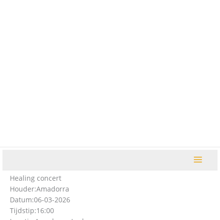
Ga
naar
de
inhoud
Healing concert
Houder:
Amadorra
Datum:
06-03-2026
Tijdstip:
16:00