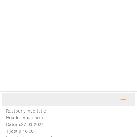
Ga
naar
de
inhoud
Rustpunt meditatie
Houder:
Amadorra
Datum:
27-03-2026
Tijdstip:
16:00