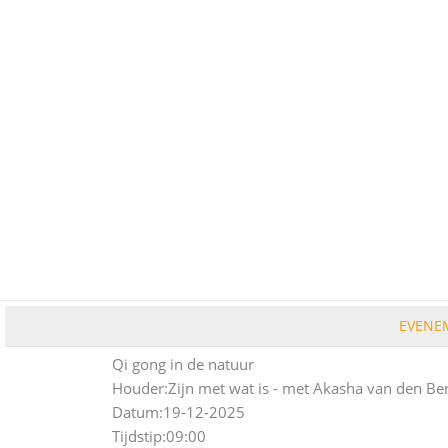
Ga
naar
de
inhoud
EVENE
Qi gong in de natuur
Houder:
Zijn met wat is - met Akasha van den Be
Datum:
19-12-2025
Tijdstip:
09:00