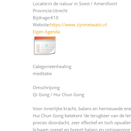
Locatie:
in de natuur in Soest / Amersfoort
Provincie:
Utrecht
Bijdrage:
€10
Website:
https://www.zijnmetwatis.nl
Eigen Agenda
Categorieën
healing
meditatie
Omschrijving
Qi Gong / Hui Chun Gong
Voor innerlijke kracht, balans en hernieuwde ene
Hui Chun Gong betekent ‘de terugkeer van de len
precies doordacht, zeer effectief en toch opval
lichaam soepel en brengt balans en ontspanning 