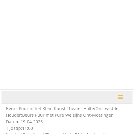
Ga
naar
de
inhoud
Beurs Puur in het Klein Kunst Theater Holte/Onstwedde
Houder:
Beurs Puur met Pure Welzijns Ont-Moetingen
Datum:
19-04-2026
Tijdstip:
11:00