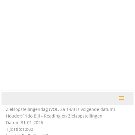
Ga
naar
de
inhoud
Zielsopstellingendag (VOL, Za 14/3 is volgende datum)
Houder:
Frido Bijl - Reading en Zielsopstellingen
Datum:
31-01-2026
Tijdstip:
10:00