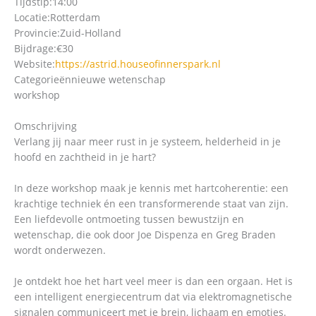
Tijdstip:
14:00
Locatie:
Rotterdam
Provincie:
Zuid-Holland
Bijdrage:
€30
Website:
https://astrid.houseofinnerspark.nl
Categorieën
nieuwe wetenschap
workshop
Omschrijving
Verlang jij naar meer rust in je systeem, helderheid in je
hoofd en zachtheid in je hart?
In deze workshop maak je kennis met hartcoherentie: een
krachtige techniek én een transformerende staat van zijn.
Een liefdevolle ontmoeting tussen bewustzijn en
wetenschap, die ook door Joe Dispenza en Greg Braden
wordt onderwezen.
Je ontdekt hoe het hart veel meer is dan een orgaan. Het is
een intelligent energiecentrum dat via elektromagnetische
signalen communiceert met je brein, lichaam en emoties.