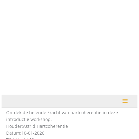
Ga
naar
de
inhoud
Ontdek de helende kracht van hartcoherentie in deze
introductie workshop.
Houder:
Astrid Hartcoherentie
Datum:
10-01-2026