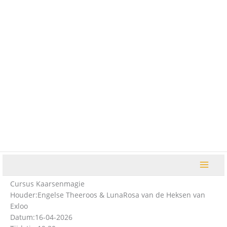
Ga
naar
de
inhoud
Cursus Kaarsenmagie
Houder:
Engelse Theeroos & LunaRosa van de Heksen van
Exloo
Datum:
16-04-2026