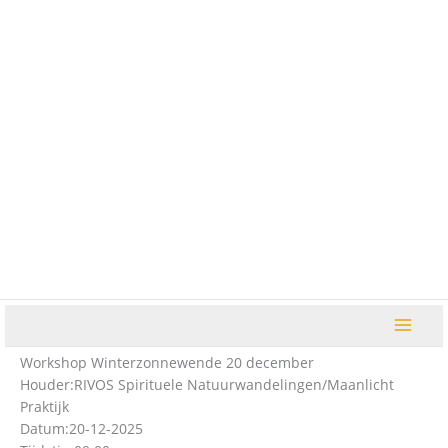
Ga
naar
de
inhoud
Workshop Winterzonnewende 20 december
Houder:
RIVOS Spirituele Natuurwandelingen/Maanlicht
Praktijk
Datum:
20-12-2025