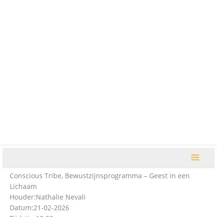
Ga
naar
de
inhoud
Conscious Tribe, Bewustzijnsprogramma – Geest in een
Lichaam
Houder:
Nathalie Nevali
Datum:
21-02-2026