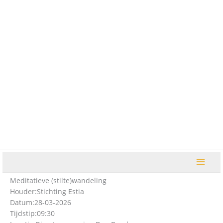
Ga
naar
de
inhoud
Meditatieve (stilte)wandeling
Houder:
Stichting Estia
Datum:
28-03-2026
Tijdstip:
09:30