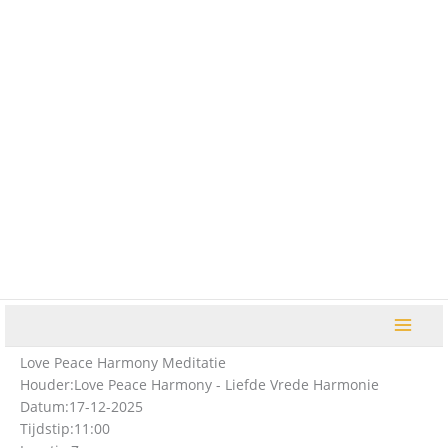
Ga
naar
de
inhoud
Love Peace Harmony Meditatie
Houder:
Love Peace Harmony - Liefde Vrede Harmonie
Datum:
17-12-2025
Tijdstip:
11:00