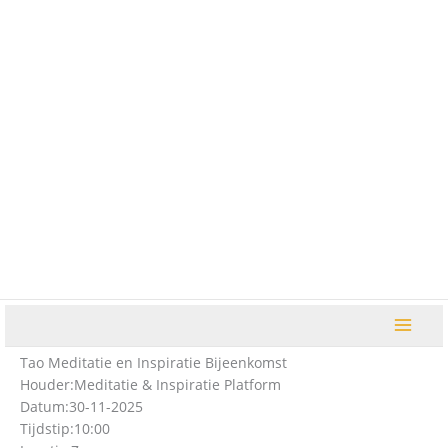
Ga
naar
de
inhoud
Tao Meditatie en Inspiratie Bijeenkomst
Houder:
Meditatie & Inspiratie Platform
Datum:
30-11-2025
Tijdstip:
10:00