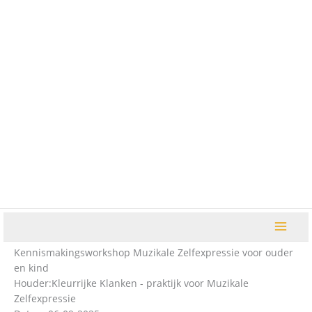
Ga
naar
de
inhoud
Kennismakingsworkshop Muzikale Zelfexpressie voor ouder
en kind
Houder:
Kleurrijke Klanken - praktijk voor Muzikale
Zelfexpressie