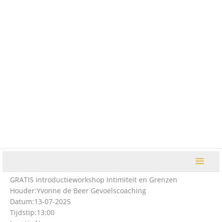
Ga
naar
de
inhoud
GRATIS introductieworkshop Intimiteit en Grenzen
Houder:
Yvonne de Beer Gevoelscoaching
Datum:
13-07-2025
Tijdstip:
13:00