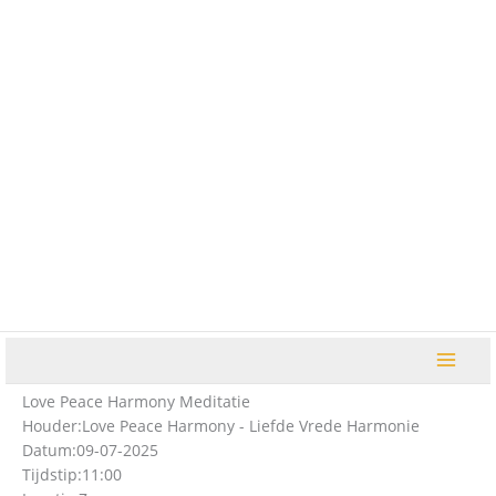
Ga
naar
de
inhoud
Love Peace Harmony Meditatie
Houder:
Love Peace Harmony - Liefde Vrede Harmonie
Datum:
09-07-2025
Tijdstip:
11:00