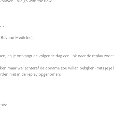
ntvouwen—we go with the flow.
ur.
re Beyond Medicine).
 en je ontvangt de volgende dag een link naar de replay zodat je
aken maar wel achteraf de opname zou willen bekijken (mits je je
orden niet in de replay opgenomen.
nts: