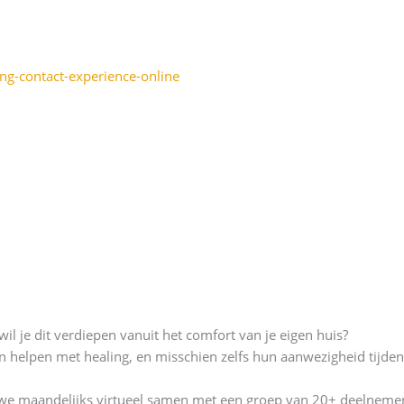
ling-contact-experience-online
wil je dit verdiepen vanuit het comfort van je eigen huis?
en helpen met healing, en misschien zelfs hun aanwezigheid tijden
we maandelijks virtueel samen met een groep van 20+ deelnemers 