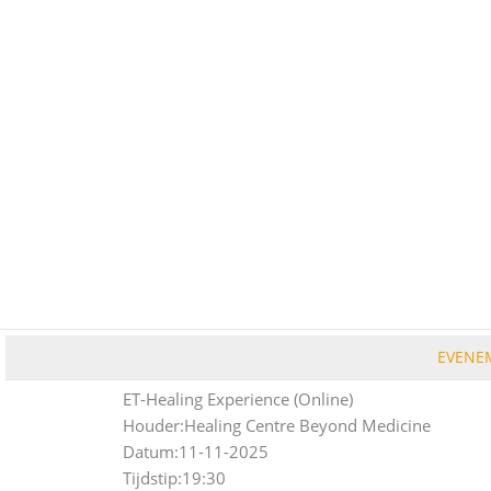
Ga
naar
de
inhoud
EVENE
ET-Healing Experience (Online)
Houder:
Healing Centre Beyond Medicine
Datum:
11-11-2025
Tijdstip:
19:30