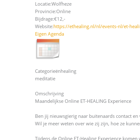
Locatie:
Wolfheze
Provincie:
Online
Bijdrage:
€12,-
Website:
https://ethealing.nl/nl/events-nl/et-hea
Eigen Agenda
Categorieën
healing
meditatie
Omschrijving
Maandelijkse Online ET-HEALING Experience
Ben jij nieuwsgierig naar buitenaards contact en 
Wil je meer weten over wie zij zijn, hoe ze kunn
Tijdens de Online ET-Healing Experience komen 