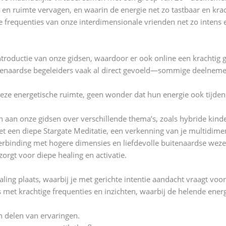
 ruimte vervagen, en waarin de energie net zo tastbaar en kracht
e frequenties van onze interdimensionale vrienden net zo intens e
troductie van onze gidsen, waardoor er ook online een krachtig g
tenaardse begeleiders vaak al direct gevoeld—sommige deelnemer
eze energetische ruimte, geen wonder dat hun energie ook tijden
 aan onze gidsen over verschillende thema’s, zoals hybride kinde
een diepe Stargate Meditatie, een verkenning van je multidimen
rbinding met hogere dimensies en liefdevolle buitenaardse wezen
orgt voor diepe healing en activatie.
ling plaats, waarbij je met gerichte intentie aandacht vraagt voor
et krachtige frequenties en inzichten, waarbij de helende energi
 delen van ervaringen.