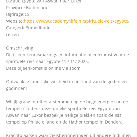
Locatie:
Egypte van Aswan naar Luxor
Provincie:
Buitenland
Bijdrage:
€5
Website:
https://www.academy4life.nl/spirituele-reis-egypte/
Categorieën
meditatie
reizen
Omschrijving
Dit is een kennismakings en informatie bijeenkomst voor de
spirituele reis naar Egypte 11 / 11/ 2025.
Deze bijeenkomst is online via zoom.
Ontwaak je innerlijke wijsheid in het land van de goden en
godinnen!
Wil jij graag intuïtief afstemmen op de hoge energie van de
tempels? Tijdens deze unieke spirituele reis Egypte van
Aswan naar Luxor bezoek je heilige plekken zoals de Isis
tempel op Philae eiland en de Hathor tempel in Dendera.
Krachtplaatsen waar zielsherinneringen uit andere tijdlijnen