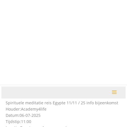
Ga
naar
de
inhoud
Spirituele meditatie reis Egypte 11/11 / 25 info bijeenkomst
Houder:
Academy4life
Datum:
06-07-2025
Tijdstip:
11:00