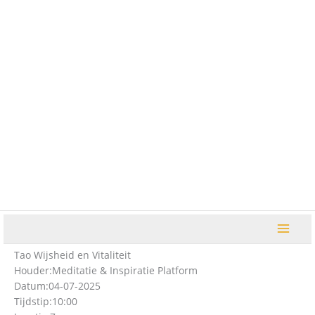
Ga
naar
de
inhoud
Tao Wijsheid en Vitaliteit
Houder:
Meditatie & Inspiratie Platform
Datum:
04-07-2025
Tijdstip:
10:00