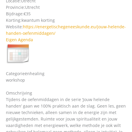
Locatie:
Utrecht
Provincie:
Utrecht
Bijdrage:
€35
Korting:
kwantum korting
Website:
https://energetischegeneeskunde.eu/jouw-helende-
handen-oefenmiddagen/
Eigen Agenda
Categorieën
healing
workshop
Omschrijving
Tijdens de oefenmiddagen in de serie ‘Jouw helende
handen’ gaan we 100% praktisch aan de slag. Geen les, geen
nieuwe technieken, alleen samen in de energie zijn met
gelijkgestemden. Ruimte voor jouw spiritualiteit en jouw
vaardigheden met energiewerk, welke methode je ook wilt
gebruiken (of helemaal geen methode, alleen je intuïtie). Je