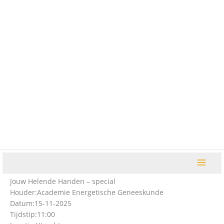
Ga
naar
de
inhoud
Jouw Helende Handen – special
Houder:
Academie Energetische Geneeskunde
Datum:
15-11-2025
Tijdstip:
11:00