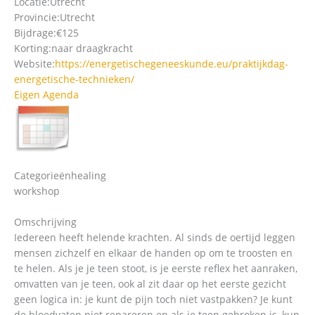
Locatie:
Utrecht
Provincie:
Utrecht
Bijdrage:
€125
Korting:
naar draagkracht
Website:
https://energetischegeneeskunde.eu/praktijkdag-
energetische-technieken/
Eigen Agenda
Categorieën
healing
workshop
Omschrijving
Iedereen heeft helende krachten. Al sinds de oertijd leggen
mensen zichzelf en elkaar de handen op om te troosten en
te helen. Als je je teen stoot, is je eerste reflex het aanraken,
omvatten van je teen, ook al zit daar op het eerste gezicht
geen logica in: je kunt de pijn toch niet vastpakken? Je kunt
de bloedvaten niet repareren en als je teen gebroken is, kun