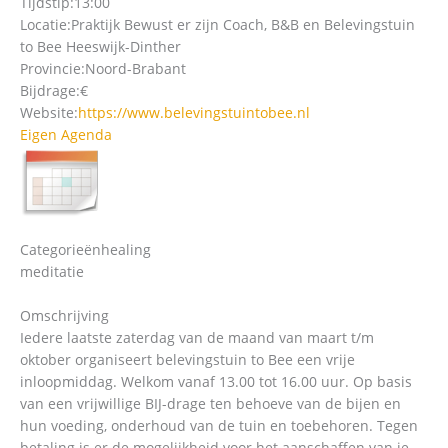
Tijdstip:
13:00
Locatie:
Praktijk Bewust er zijn Coach, B&B en Belevingstuin
to Bee Heeswijk-Dinther
Provincie:
Noord-Brabant
Bijdrage:
€
Website:
https://www.belevingstuintobee.nl
Eigen Agenda
Categorieën
healing
meditatie
Omschrijving
Iedere laatste zaterdag van de maand van maart t/m
oktober organiseert belevingstuin to Bee een vrije
inloopmiddag. Welkom vanaf 13.00 tot 16.00 uur. Op basis
van een vrijwillige BIJ-drage ten behoeve van de bijen en
hun voeding, onderhoud van de tuin en toebehoren. Tegen
betaling is er de mogelijkheid voor het aanschaffen van je