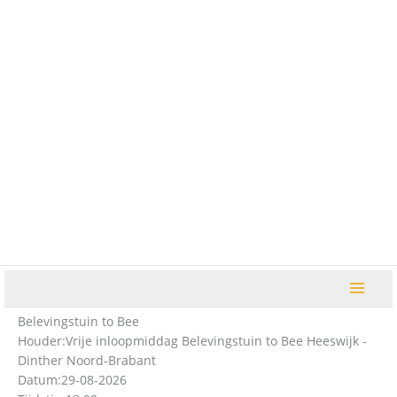
Ga
naar
de
inhoud
Belevingstuin to Bee
Houder:
Vrije inloopmiddag Belevingstuin to Bee Heeswijk -
Dinther Noord-Brabant
Datum:
29-08-2026