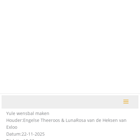
Ga
naar
de
inhoud
Yule wensbal maken
Houder:
Engelse Theeroos & LunaRosa van de Heksen van
Exloo
Datum:
22-11-2025