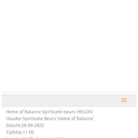
Ga
naar
de
inhoud
Home of Balance Spirituele beurs HEILOO
Houder:
Spirituele Beurs 'Home of Balance'
Datum:
28-09-2025
Tijdstip:
11:00