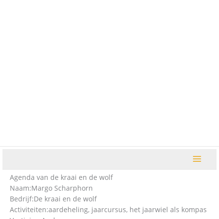
Ga
naar
de
inhoud
Agenda van de kraai en de wolf
Naam:
Margo Scharphorn
Bedrijf:
De kraai en de wolf
Activiteiten:
aardeheling, jaarcursus, het jaarwiel als kompas