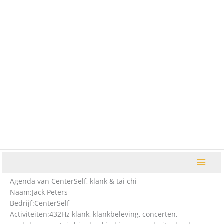
Ga
naar
de
inhoud
Agenda van CenterSelf, klank & tai chi
Naam:
Jack Peters
Bedrijf:
CenterSelf
Activiteiten:
432Hz klank, klankbeleving, concerten,