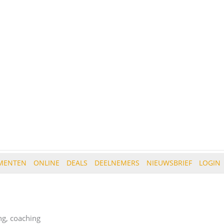
MENTEN
ONLINE
DEALS
DEELNEMERS
NIEUWSBRIEF
LOGIN
ng, coaching