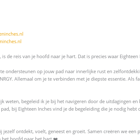
eninches.nl
ninches.nl
 is de reis van je hoofd naar je hart. Dat is precies waar Eighteen 
e te ondersteunen op jouw pad naar innerlijke rust en zelfontdekk
Y. Allemaal om je te verbinden met je diepste essentie. Als facil
jk weten, begeleid ik je bij het navigeren door de uitdagingen en 
 pad, bij Eighteen Inches vind je de begeleiding die je nodig hebt o
ij jezelf ontdekt, voelt, geneest en groeit. Samen creëren we een 
 het hoofd naar het hart ❤️