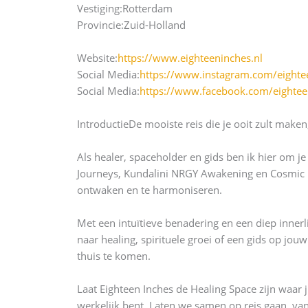
Vestiging:
Rotterdam
Provincie:
Zuid-Holland
Website:
https://www.eighteeninches.nl
Social Media:
https://www.instagram.com/eighte
Social Media:
https://www.facebook.com/eightee
Introductie
De mooiste reis die je ooit zult maken,
Als healer, spaceholder en gids ben ik hier om j
Journeys, Kundalini NRGY Awakening en Cosmic NRG
ontwaken en te harmoniseren.
Met een intuïtieve benadering en een diep innerli
naar healing, spirituele groei of een gids op jouw
thuis te komen.
Laat Eighteen Inches de Healing Space zijn waar j
werkelijk bent. Laten we samen op reis gaan, van