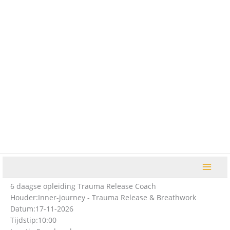
Ga
naar
de
inhoud
6 daagse opleiding Trauma Release Coach
Houder:
Inner-journey - Trauma Release & Breathwork
Datum:
17-11-2026
Tijdstip:
10:00