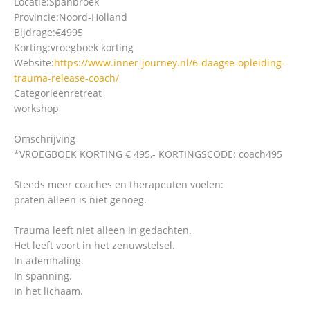
Locatie:
Spanbroek
Provincie:
Noord-Holland
Bijdrage:
€4995
Korting:
vroegboek korting
Website:
https://www.inner-journey.nl/6-daagse-opleiding-
trauma-release-coach/
Categorieën
retreat
workshop
Omschrijving
*VROEGBOEK KORTING € 495,- KORTINGSCODE: coach495
Steeds meer coaches en therapeuten voelen:
praten alleen is niet genoeg.
Trauma leeft niet alleen in gedachten.
Het leeft voort in het zenuwstelsel.
In ademhaling.
In spanning.
In het lichaam.