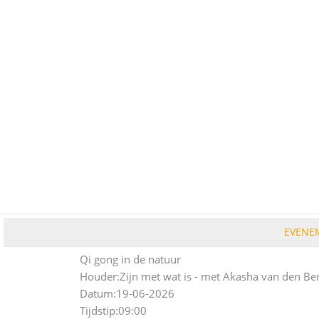
Ga
naar
de
inhoud
EVENE
Qi gong in de natuur
Houder:
Zijn met wat is - met Akasha van den Be
Datum:
19-06-2026
Tijdstip:
09:00