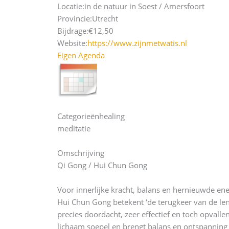
Locatie:
in de natuur in Soest / Amersfoort
Provincie:
Utrecht
Bijdrage:
€12,50
Website:
https://www.zijnmetwatis.nl
Eigen Agenda
Categorieën
healing
meditatie
Omschrijving
Qi Gong / Hui Chun Gong
Voor innerlijke kracht, balans en hernieuwde ene
Hui Chun Gong betekent ‘de terugkeer van de len
precies doordacht, zeer effectief en toch opval
lichaam soepel en brengt balans en ontspanning 