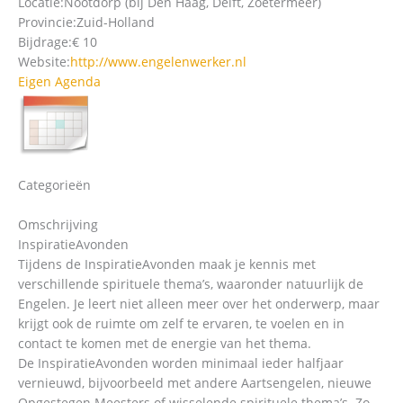
Locatie:
Nootdorp (bij Den Haag, Delft, Zoetermeer)
Provincie:
Zuid-Holland
Bijdrage:
€ 10
Website:
http://www.engelenwerker.nl
Eigen Agenda
Categorieën
Omschrijving
InspiratieAvonden
Tijdens de InspiratieAvonden maak je kennis met
verschillende spirituele thema’s, waaronder natuurlijk de
Engelen. Je leert niet alleen meer over het onderwerp, maar
krijgt ook de ruimte om zelf te ervaren, te voelen en in
contact te komen met de energie van het thema.
De InspiratieAvonden worden minimaal ieder halfjaar
vernieuwd, bijvoorbeeld met andere Aartsengelen, nieuwe
Opgestegen Meesters of wisselende spirituele thema’s. Zo