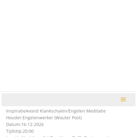
Ga
naar
de
inhoud
InspiratieAvond Klankschalen/Engelen Meditatie
Houder:
Engelenwerker (Wouter Post)
Datum:
16-12-2026
Tijdstip:
20:00