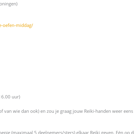
oningen)
be-oefen-middag/
16.00 uur)
 of van wie dan ook) en zou je graag jouw Reiki-handen weer een
oepje (maximaal 5 deelnemers/sters) elkaar Reiki geven. Eén op d