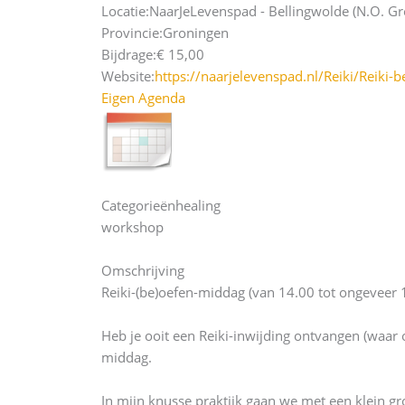
Locatie:
NaarJeLevenspad - Bellingwolde (N.O. Gr
Provincie:
Groningen
Bijdrage:
€ 15,00
Website:
https://naarjelevenspad.nl/Reiki/Reiki-
Eigen Agenda
Categorieën
healing
workshop
Omschrijving
Reiki-(be)oefen-middag (van 14.00 tot ongeveer 
Heb je ooit een Reiki-inwijding ontvangen (waar
middag.
In mijn knusse praktijk gaan we met een klein gr