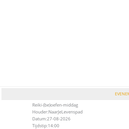
Ga
naar
de
inhoud
EVENE
Reiki-(be)oefen-middag
Houder:
NaarJeLevenspad
Datum:
27-08-2026
Tijdstip:
14:00