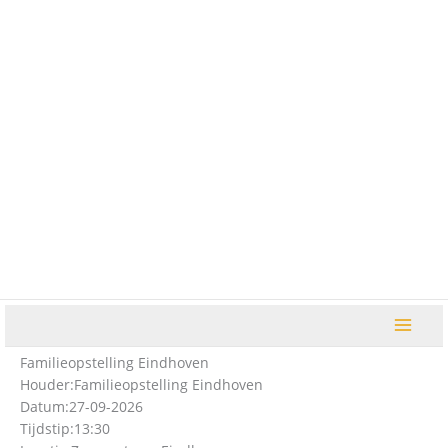
Ga
naar
de
inhoud
Familieopstelling Eindhoven
Houder:
Familieopstelling Eindhoven
Datum:
27-09-2026
Tijdstip:
13:30