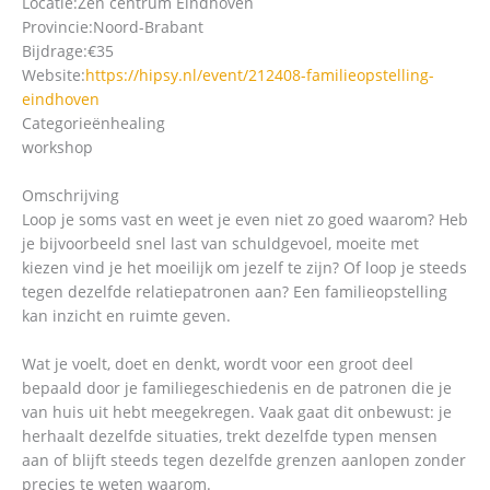
Locatie:
Zen centrum Eindhoven
Provincie:
Noord-Brabant
Bijdrage:
€35
Website:
https://hipsy.nl/event/212408-familieopstelling-
eindhoven
Categorieën
healing
workshop
Omschrijving
Loop je soms vast en weet je even niet zo goed waarom? Heb
je bijvoorbeeld snel last van schuldgevoel, moeite met
kiezen vind je het moeilijk om jezelf te zijn? Of loop je steeds
tegen dezelfde relatiepatronen aan? Een familieopstelling
kan inzicht en ruimte geven.
Wat je voelt, doet en denkt, wordt voor een groot deel
bepaald door je familiegeschiedenis en de patronen die je
van huis uit hebt meegekregen. Vaak gaat dit onbewust: je
herhaalt dezelfde situaties, trekt dezelfde typen mensen
aan of blijft steeds tegen dezelfde grenzen aanlopen zonder
precies te weten waarom.