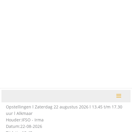
Ga
naar
de
inhoud
Opstellingen l Zaterdag 22 augustus 2026 l 13.45 t/m 17.30
uur l Alkmaar
Houder:
IFSO - Irma
Datum:
22-08-2026