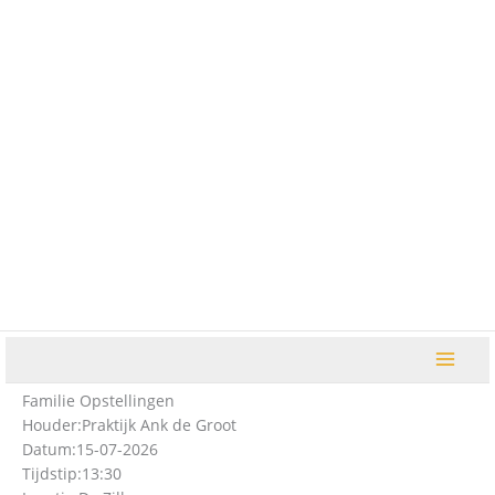
Ga
naar
de
inhoud
Familie Opstellingen
Houder:
Praktijk Ank de Groot
Datum:
15-07-2026
Tijdstip:
13:30