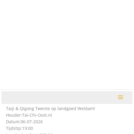
Ga
naar
de
inhoud
Taiji & Qigong Twente op landgoed Weldam!
Houder:
Tai-Chi-Oost.nl
Datum:
06-07-2026
Tijdstip:
19:00