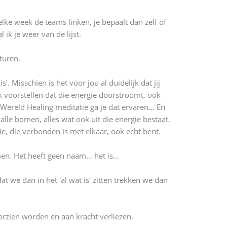
elke week de teams linken, je bepaalt dan zelf of
ik je weer van de lijst.
turen.
. Misschien is het voor jou al duidelijk dat jij
ook voorstellen dat die energie doorstroomt, ook
e Wereld Healing meditatie ga je dat ervaren... En
n alle bomen, alles wat ook uit die energie bestaat.
ie, die verbonden is met elkaar, ook echt bent.
oemen. Het heeft geen naam… het is…
at we dan in het 'al wat is' zitten trekken we dan
orzien worden en aan kracht verliezen.