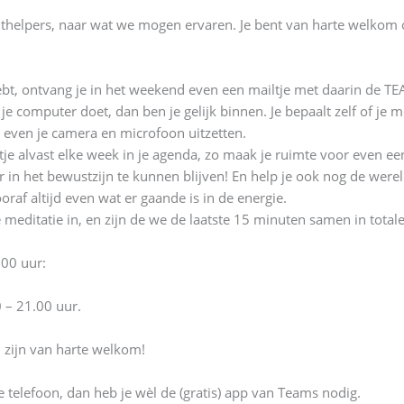
pirithelpers, naar wat we mogen ervaren. Je bent van harte welk
hebt, ontvang je in het weekend even een mailtje met daarin de
 je computer doet, dan ben je gelijk binnen. Je bepaalt zelf of je me
e even je camera en microfoon uitzetten.
je alvast elke week in je agenda, zo maak je ruimte voor even ee
in het bewustzijn te kunnen blijven! En help je ook nog de werel
raf altijd even wat er gaande is in de energie.
meditatie in, en zijn de we de laatste 15 minuten samen in totale 
00 uur:
– 21.00 uur.
id zijn van harte welkom!
e telefoon, dan heb je wèl de (gratis) app van Teams nodig.