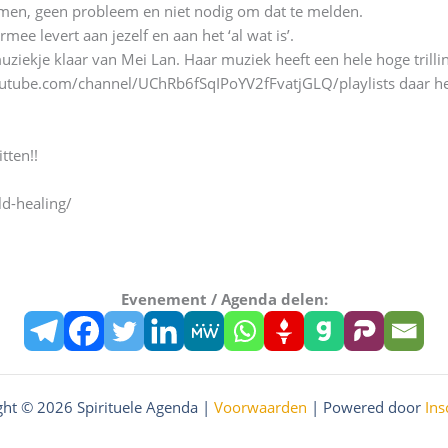
elnemen, geen probleem en niet nodig om dat te melden.
mee levert aan jezelf en aan het ‘al wat is’.
muziekje klaar van Mei Lan. Haar muziek heeft een hele hoge trill
youtube.com/channel/UChRb6fSqIPoYV2fFvatjGLQ/playlists daar heb
tten!!
d-healing/
Evenement / Agenda delen:
ght © 2026 Spirituele Agenda |
Voorwaarden
| Powered door
Ins