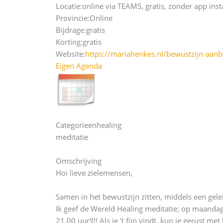
Locatie:
online via TEAMS, gratis, zonder app inst
Provincie:
Online
Bijdrage:
gratis
Korting:
gratis
Website:
https://mariahenkes.nl/bewustzijn-aan
Eigen Agenda
Categorieën
healing
meditatie
Omschrijving
Hoi lieve zielemensen,
Samen in het bewustzijn zitten, middels een gelei
Ik geef de Wereld Healing meditatie; op maanda
21.00 uur)!!! Als je 't fijn vindt, kun je gerust m