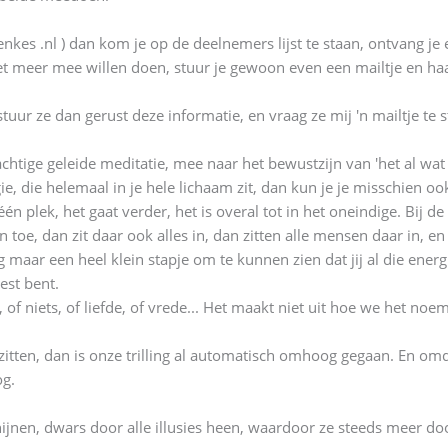
nkes .nl ) dan kom je op de deelnemers lijst te staan, ontvang je 
iet meer mee willen doen, stuur je gewoon even een mailtje en haal 
uur ze dan gerust deze informatie, en vraag ze mij 'n mailtje te s
tige geleide meditatie, mee naar het bewustzijn van 'het al wat is'
ergie, die helemaal in je hele lichaam zit, dan kun je je misschien 
 één plek, het gaat verder, het is overal tot in het oneindige. Bij d
n toe, dan zit daar ook alles in, dan zitten alle mensen daar in, e
 maar een heel klein stapje om te kunnen zien dat jij al die energ
eest bent.
 of niets, of liefde, of vrede... Het maakt niet uit hoe we het n
' zitten, dan is onze trilling al automatisch omhoog gegaan. En omd
og.
hijnen, dwars door alle illusies heen, waardoor ze steeds meer do