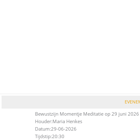
Ga
naar
de
inhoud
EVENE
Bewustzijn Momentje Meditatie op 29 juni 2026
Houder:
Maria Henkes
Datum:
29-06-2026
Tijdstip:
20:30