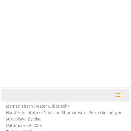
Ga
naar
de
inhoud
Sjamanistisch Healer (Siberisch)
Houder:
Institute of Siberian Shamanism - Petra Giesbergen
(Altaiskaya Byelka)
Datum:
25-09-2026