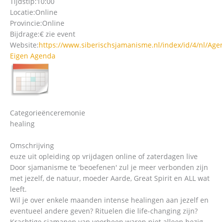
Tijdstip:
10:00
Locatie:
Online
Provincie:
Online
Bijdrage:
€ zie event
Website:
https://www.siberischsjamanisme.nl/index/id/4/nl/Ag
Eigen Agenda
Categorieën
ceremonie
healing
Omschrijving
euze uit opleiding op vrijdagen online of zaterdagen live
Door sjamanisme te 'beoefenen' zul je meer verbonden zijn
met jezelf, de natuur, moeder Aarde, Great Spirit en ALL wat
leeft.
Wil je over enkele maanden intense healingen aan jezelf en
eventueel andere geven? Rituelen die life-changing zijn?
Krachtige sjamanen van voorheen waren niet alleen bezig