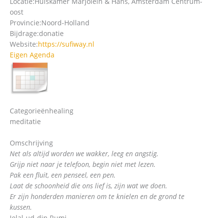
Locatie:
Huiskamer Marjolein & Hans, Amsterdam Centrum-
oost
Provincie:
Noord-Holland
Bijdrage:
donatie
Website:
https://sufiway.nl
Eigen Agenda
Categorieën
healing
meditatie
Omschrijving
Net als altijd worden we wakker, leeg en angstig.
Grijp niet naar je telefoon, begin niet met lezen.
Pak een fluit, een penseel, een pen.
Laat de schoonheid die ons lief is, zijn wat we doen.
Er zijn honderden manieren om te knielen en de grond te
kussen.
Jelal-ud-din Rumi