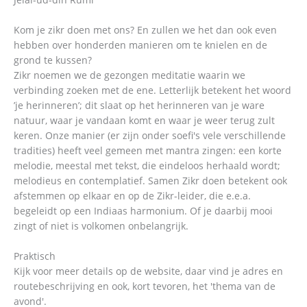
Kom je zikr doen met ons? En zullen we het dan ook even
hebben over honderden manieren om te knielen en de
grond te kussen?
Zikr noemen we de gezongen meditatie waarin we
verbinding zoeken met de ene. Letterlijk betekent het woord
’je herinneren’; dit slaat op het herinneren van je ware
natuur, waar je vandaan komt en waar je weer terug zult
keren. Onze manier (er zijn onder soefi's vele verschillende
tradities) heeft veel gemeen met mantra zingen: een korte
melodie, meestal met tekst, die eindeloos herhaald wordt;
melodieus en contemplatief. Samen Zikr doen betekent ook
afstemmen op elkaar en op de Zikr-leider, die e.e.a.
begeleidt op een Indiaas harmonium. Of je daarbij mooi
zingt of niet is volkomen onbelangrijk.
Praktisch
Kijk voor meer details op de website, daar vind je adres en
routebeschrijving en ook, kort tevoren, het 'thema van de
avond'.