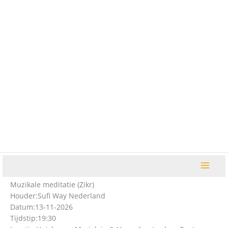
Ga
naar
de
inhoud
Muzikale meditatie (Zikr)
Houder:
Sufi Way Nederland
Datum:
13-11-2026
Tijdstip:
19:30