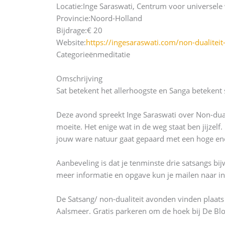
Locatie:
Inge Saraswati, Centrum voor universele 
Provincie:
Noord-Holland
Bijdrage:
€ 20
Website:
https://ingesaraswati.com/non-dualitei
Categorieën
meditatie
Omschrijving
Sat betekent het allerhoogste en Sanga betekent 
Deze avond spreekt Inge Saraswati over Non-duali
moeite. Het enige wat in de weg staat ben jijzel
jouw ware natuur gaat gepaard met een hoge ener
Aanbeveling is dat je tenminste drie satsangs bi
meer informatie en opgave kun je mailen naar 
De Satsang/ non-dualiteit avonden vinden plaat
Aalsmeer. Gratis parkeren om de hoek bij De Bl