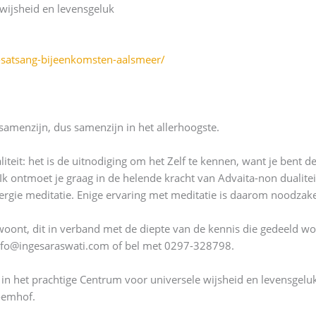
wijsheid en levensgeluk
t-satsang-bijeenkomsten-aalsmeer/
samenzijn, dus samenzijn in het allerhoogste.
teit: het is de uitnodiging om het Zelf te kennen, want je bent d
f. Ik ontmoet je graag in de helende kracht van Advaita-non dualit
gie meditatie. Enige ervaring met meditatie is daarom noodzakel
jwoont, dit in verband met de diepte van de kennis die gedeeld wo
info@ingesaraswati.com of bel met 0297-328798.
s in het prachtige Centrum voor universele wijsheid en levensge
oemhof.