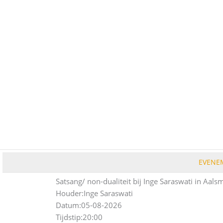
Ga
naar
de
inhoud
EVENE
Satsang/ non-dualiteit bij Inge Saraswati in Aals
Houder:
Inge Saraswati
Datum:
05-08-2026
Tijdstip:
20:00