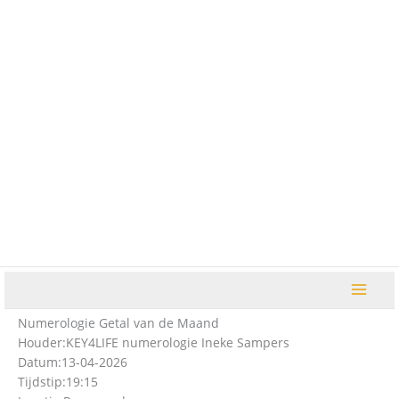
Ga
naar
de
inhoud
Numerologie Getal van de Maand
Houder:
KEY4LIFE numerologie Ineke Sampers
Datum:
13-04-2026
Tijdstip:
19:15